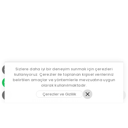
Sizlere daha iyi bir deneyim sunmak için çerezleri
kullanıyoruz. Çerezler ile toplanan kişisel verileriniz
belirtilen amaçlar ve yöntemlerle mevzuatına uygun
olarak kullanılmaktadır.
Çerezler ve Gizlilik
Kurumsal
İletişim Formu
Daha fazla bilgi almak için bizimle iletişime
geçebilirsiniz. Uzman ekibimiz sizinle en kısa
sürede iletişime geçecektir.