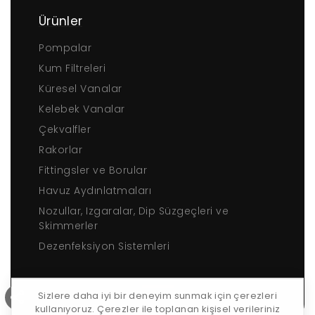
Ürünler
Pompalar
Kum Filtreleri
Küresel Vanalar
Kelebek Vanalar
Çekvalfler
Rakorlar
Fittingsler ve Borular
Havuz Aydınlatmaları
Nozullar, Izgaralar, Dip Süzgeçleri ve
Skimmerler
Dezenfeksiyon Sistemleri
Sizlere daha iyi bir deneyim sunmak için çerezleri
kullanıyoruz. Çerezler ile toplanan kişisel verileriniz