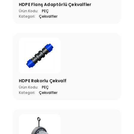
HDPE Flanş Adaptörlü Çekvalfler
Ürün Kodu:
PEÇ
Kategori:
Çekvalfler
ssiz Nozbart
Filtre Seçiminde
Havuz Sez
mpalar
Dikkat Edilmesi
Rehberi: 
Gereken Hususlar
Yapılması
Kriti
HDPE Rakorlu Çekvalf
Ürün Kodu:
PEÇ
Kategori:
Çekvalfler