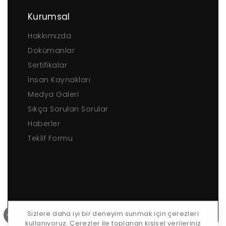
Kurumsal
Hakkımızda
Dokümanlar
Sertifikalar
İnsan Kaynakları
Medya Galeri
Sıkça Sorulan Sorular
Haberler
Teklif Formu
Sizlere daha iyi bir deneyim sunmak için çerezleri
kullanıyoruz. Çerezler ile toplanan kişisel verileriniz