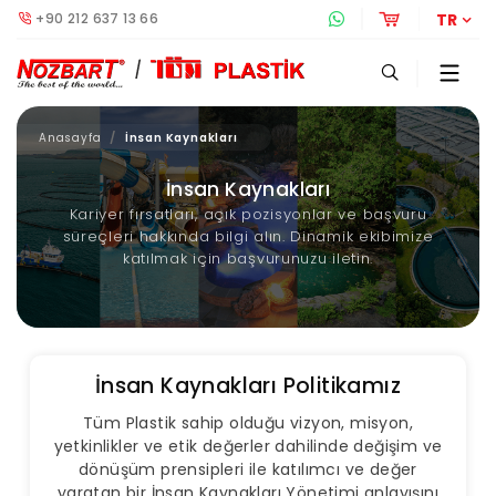
+90 212 637 13 66
Whatsapp Destek 
Online Alış
TR
Anasayfa
İnsan Kaynakları
İnsan Kaynakları
Kariyer fırsatları, açık pozisyonlar ve başvuru
süreçleri hakkında bilgi alın. Dinamik ekibimize
katılmak için başvurunuzu iletin.
İnsan Kaynakları Politikamız
Tüm Plastik sahip olduğu vizyon, misyon,
yetkinlikler ve etik değerler dahilinde değişim ve
dönüşüm prensipleri ile katılımcı ve değer
yaratan bir İnsan Kaynakları Yönetimi anlayışını