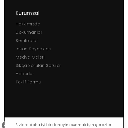
Kurumsal
Hakkımızda
Dokümanlar
Sertifikalar
İnsan Kaynakları
Medya Galeri
Sıkça Sorulan Sorular
Haberler
Teklif Formu
Sizlere daha iyi bir deneyim sunmak için çerezleri