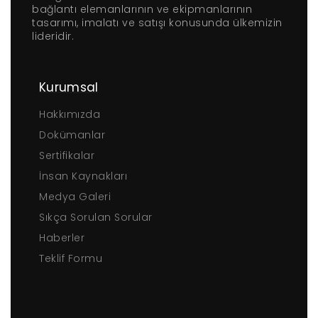
bağlantı elemanlarının ve ekipmanlarının
tasarımı, imalatı ve satışı konusunda ülkemizin
lideridir.
Kurumsal
Hakkımızda
Dokümanlar
Sertifikalar
İnsan Kaynakları
Medya Galeri
Sıkça Sorulan Sorular
Haberler
Teklif Formu