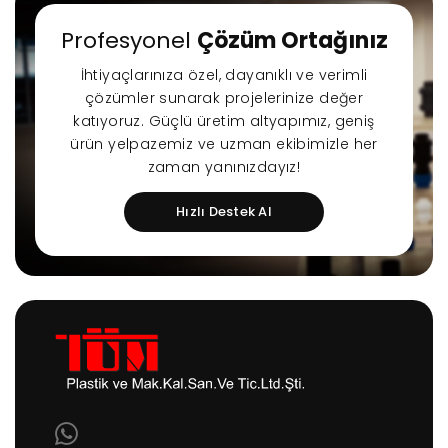
Profesyonel
Çözüm Ortağınız
İhtiyaçlarınıza özel, dayanıklı ve verimli
çözümler sunarak projelerinize değer
katıyoruz. Güçlü üretim altyapımız, geniş
ürün yelpazemiz ve uzman ekibimizle her
r Sessiz Nozbart
Filtre Seçiminde
Havuz
zaman yanınızdayız!
Pompalar
Dikkat Edilmesi
Rehbe
Gereken Hususlar
Yapıl
K
Hızlı Destek Al