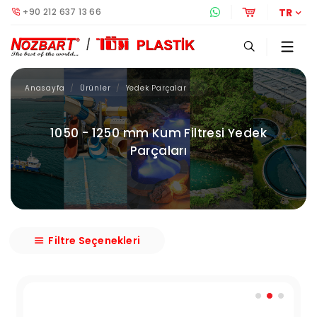
+90 212 637 13 66
Whatsapp Destek 
Online Alış
TR
Anasayfa
Ürünler
Yedek Parçalar
1050 - 1250 mm Kum Filtresi Yedek
Parçaları
Filtre Seçenekleri