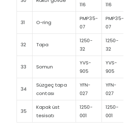
30
Rakor gövde
116
116
PMP35-
PMP35-
31
O-ring
07
07
1250-
1250-
32
Tapa
32
32
YVS-
YVS-
33
Somun
905
905
Süzgeç tapa
YFN-
YFN-
34
contası
027
027
Kapak üst
1250-
1250-
35
tesisatı
001
001