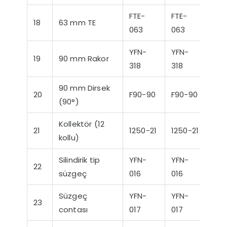
FTE-
FTE-
18
63 mm TE
063
063
YFN-
YFN-
19
90 mm Rakor
318
318
90 mm Dirsek
20
F90-90
F90-90
(90°)
Kollektör (12
21
1250-21
1250-21
kollu)
Silindirik tip
YFN-
YFN-
22
süzgeç
016
016
Süzgeç
YFN-
YFN-
23
contası
017
017