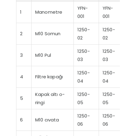
YFN-
YFN-
1
Manometre
001
001
1250-
1250-
2
M10 Somun
02
02
r Sessiz Nozbart
Filtre Seçiminde
Havuz
1250-
1250-
Pompalar
Dikkat Edilmesi
Rehbe
3
M10 Pul
Gereken Hususlar
Yapıl
03
03
K
1250-
1250-
4
Filtre kapağı
04
04
Kapak altı o-
1250-
1250-
5
ringi
05
05
1250-
1250-
6
M10 cıvata
06
06