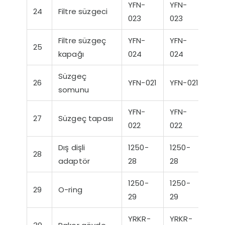
YFN-
YFN-
24
Filtre süzgeci
023
023
Filtre süzgeç
YFN-
YFN-
25
kapağı
024
024
Süzgeç
26
YFN-021
YFN-021
somunu
YFN-
YFN-
27
Süzgeç tapası
022
022
Dış dişli
1250-
1250-
28
adaptör
28
28
1250-
1250-
29
O-ring
29
29
YRKR-
YRKR-