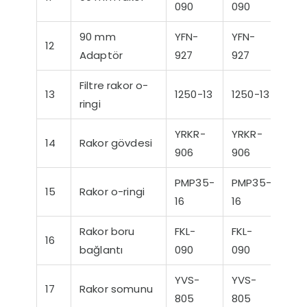
090
090
90 mm
YFN-
YFN-
12
Adaptör
927
927
Filtre rakor o-
13
1250-13
1250-13
ringi
YRKR-
YRKR-
14
Rakor gövdesi
906
906
PMP35-
PMP35-
15
Rakor o-ringi
16
16
Rakor boru
FKL-
FKL-
16
bağlantı
090
090
YVS-
YVS-
17
Rakor somunu
805
805