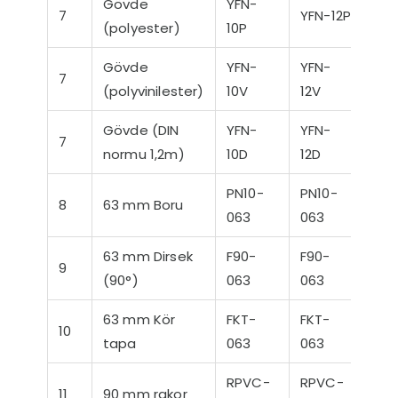
Gövde
YFN-
7
YFN-12P
(polyester)
10P
Gövde
YFN-
YFN-
7
(polyvinilester)
10V
12V
Gövde (DIN
YFN-
YFN-
7
normu 1,2m)
10D
12D
PN10-
PN10-
8
63 mm Boru
063
063
63 mm Dirsek
F90-
F90-
9
(90°)
063
063
63 mm Kör
FKT-
FKT-
10
tapa
063
063
RPVC-
RPVC-
11
90 mm rakor