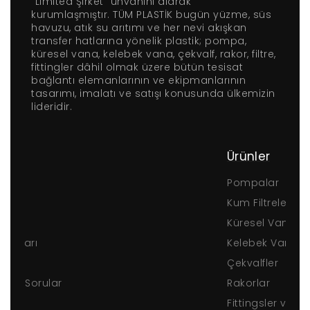
“Limited Şirket” ünvanını alarak
kurumlaşmıştır. TÜM PLASTİK bugün yüzme, süs
havuzu, atık su arıtımı ve her nevi akışkan
transfer hatlarına yönelik plastik; pompa,
küresel vana, kelebek vana, çekvalf, rakor, filtre,
fittingler dâhil olmak üzere bütün tesisat
bağlantı elemanlarının ve ekipmanlarının
tasarımı, imalatı ve satışı konusunda ülkemizin
lideridir.
Ürünler
Pompalar
Kum Filtreleri
Küresel Vanalar
Kelebek Vanalar
Çekvalfler
Rakorlar
Fittingsler ve Borular