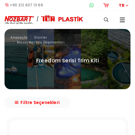
+90 212 637 13 66
Whatsapp Destek 
Online Alış
TR
Anasayfa
Ürünler
Masaj Havuzu Ekipmanları
Freedom Serisi Trim Kiti
Filtre Seçenekleri