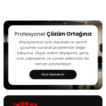
Profesyonel
Çözüm Ortağınız
r Sessiz Nozbart
Filtre Seçiminde
Havuz
Pompalar
Dikkat Edilmesi
Rehbe
İhtiyaçlarınıza özel, dayanıklı ve verimli
Gereken Hususlar
Yapıl
çözümler sunarak projelerinize değer
K
katıyoruz. Güçlü üretim altyapımız, geniş
ürün yelpazemiz ve uzman ekibimizle her
zaman yanınızdayız!
Hızlı Destek Al