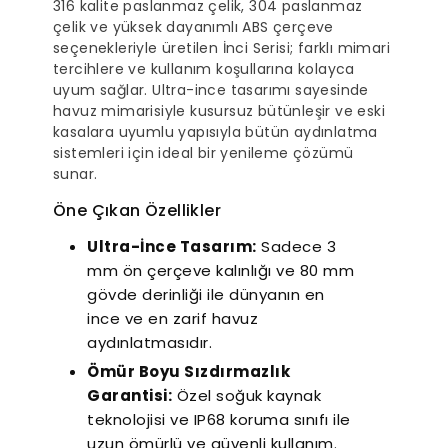
316 kalite paslanmaz çelik, 304 paslanmaz
çelik ve yüksek dayanımlı ABS çerçeve
seçenekleriyle üretilen İnci Serisi; farklı mimari
tercihlere ve kullanım koşullarına kolayca
uyum sağlar. Ultra-ince tasarımı sayesinde
havuz mimarisiyle kusursuz bütünleşir ve eski
kasalara uyumlu yapısıyla bütün aydınlatma
r Sessiz Nozbart
sistemleri için ideal bir yenileme çözümü
Filtre Seçiminde
Havuz
Pompalar
Dikkat Edilmesi
Rehbe
sunar.
Gereken Hususlar
Yapıl
Öne Çıkan Özellikler
K
Ultra-İnce Tasarım:
Sadece 3
mm ön çerçeve kalınlığı ve 80 mm
gövde derinliği ile dünyanın en
ince ve en zarif havuz
aydınlatmasıdır.
Ömür Boyu Sızdırmazlık
Garantisi:
Özel soğuk kaynak
teknolojisi ve IP68 koruma sınıfı ile
uzun ömürlü ve güvenli kullanım.