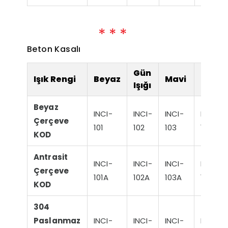
Beton Kasalı
Gün
Işık Rengi
Beyaz
Mavi
RGB
Işığı
Beyaz
INCI-
INCI-
INCI-
INCI-
Çerçeve
101
102
103
104
KOD
Antrasit
INCI-
INCI-
INCI-
INCI-
Çerçeve
101A
102A
103A
104A
KOD
304
Paslanmaz
INCI-
INCI-
INCI-
INCI-