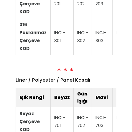
Çerçeve
201
202
203
204
KOD
316
Paslanmaz
INCI-
INCI-
INCI-
INCI-
Çerçeve
301
302
303
304
KOD
Liner / Polyester / Panel Kasalı
Gün
Işık Rengi
Beyaz
Mavi
RGB
Işığı
Beyaz
INCI-
INCI-
INCI-
INCI-
Çerçeve
701
702
703
704
KOD