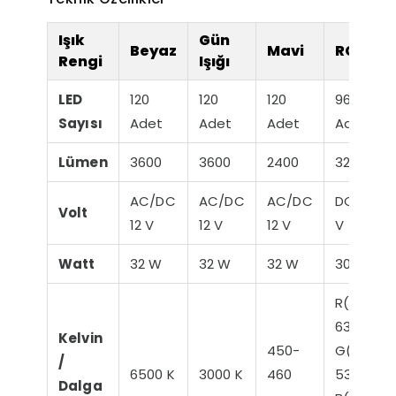
Işık
Gün
Beyaz
Mavi
RGB
Rengi
Işığı
LED
120
120
120
96
Sayısı
Adet
Adet
Adet
Adet
Lümen
3600
3600
2400
3200
AC/DC
AC/DC
AC/DC
DC 12
Volt
12 V
12 V
12 V
V
Watt
32 W
32 W
32 W
30 W
R(620-
630)
Kelvin
450-
G(520-
/
6500 K
3000 K
460
535)
Dalga