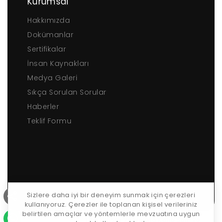
Kurumsal
Hakkımızda
Dokümanlar
Sertifikalar
İnsan Kaynakları
Medya Galeri
Sıkça Sorulan Sorular
Haberler
Teklif Formu
Sizlere daha iyi bir deneyim sunmak için çerezleri
kullanıyoruz. Çerezler ile toplanan kişisel verileriniz
belirtilen amaçlar ve yöntemlerle mevzuatına uygun
Copyrights © 2026 ·
Tüm Plastik ve Makina Kalıp San. ve