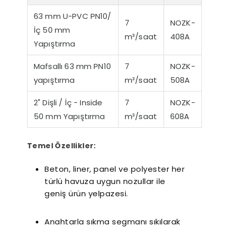
63 mm U-PVC PN10/
7
NOZK-
İç 50 mm
m³/saat
408A
Yapıştırma
Mafsallı 63 mm PN10
7
NOZK-
yapıştırma
m³/saat
508A
2" Dişli / İç - Inside
7
NOZK-
r Sessiz Nozbart
Filtre Seçiminde
Havuz
50 mm Yapıştırma
m³/saat
608A
Pompalar
Dikkat Edilmesi
Rehbe
Gereken Hususlar
Yapıl
K
Temel Özellikler:
Beton, liner, panel ve polyester her
türlü havuza uygun nozullar ile
geniş ürün yelpazesi.
Anahtarla sıkma segmanı sıkılarak