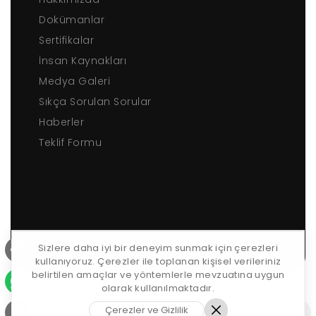
Dokümanlar
Sertifikalar
İnsan Kaynakları
Medya Galeri
Sıkça Sorulan Sorular
Haberler
Teklif Formu
Sizlere daha iyi bir deneyim sunmak için çerezleri
kullanıyoruz. Çerezler ile toplanan kişisel verileriniz
belirtilen amaçlar ve yöntemlerle mevzuatına uygun
Copyrights © 2026 ·
Tüm Plastik ve Makina Kalıp San. ve
olarak kullanılmaktadır.
Tic. Ltd. Şti.
· Tüm Hakkı Saklıdır.
Web Tasarım
Çerezler ve Gizlilik