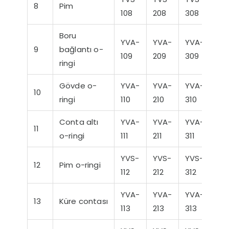
8
Pim
108
208
308
40
Boru
YVA-
YVA-
YVA-
YV
9
bağlantı o-
109
209
309
40
ringi
Gövde o-
YVA-
YVA-
YVA-
YV
10
ringi
110
210
310
41
Conta altı
YVA-
YVA-
YVA-
YV
11
o-ringi
111
211
311
411
YVS-
YVS-
YVS-
YV
12
Pim o-ringi
112
212
312
41
YVA-
YVA-
YVA-
YV
13
Küre contası
113
213
313
41