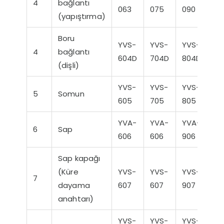
4
bağlantı
063
075
090
110
(yapıştırma)
Boru
YVS-
YVS-
YVS-
YV
4
bağlantı
604D
704D
804D
90
(dişli)
YVS-
YVS-
YVS-
YV
5
Somun
605
705
805
90
YVA-
YVA-
YVA-
YV
6
Sap
606
606
906
90
Sap kapağı
(Küre
YVS-
YVS-
YVS-
YV
7
dayama
607
607
907
90
anahtarı)
YVS-
YVS-
YVS-
YV