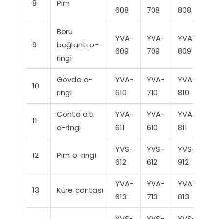
8
Pim
608
708
808
90
Boru
YVA-
YVA-
YVA-
YV
9
bağlantı o-
609
709
809
90
ringi
Gövde o-
YVA-
YVA-
YVA-
YV
10
ringi
610
710
810
91
Conta altı
YVA-
YVA-
YVA-
YV
11
o-ringi
611
610
811
911
YVS-
YVS-
YVS-
YV
12
Pim o-ringi
612
612
912
91
YVA-
YVA-
YVA-
YV
13
Küre contası
613
713
813
91
YVS-
YVS-
YVS-
YV