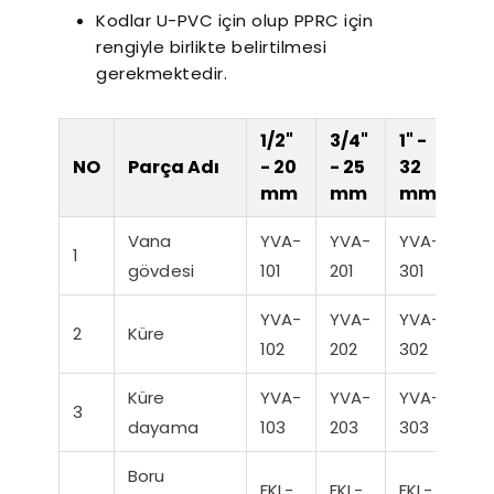
Kodlar U-PVC için olup PPRC için
rengiyle birlikte belirtilmesi
gerekmektedir.
1/2"
3/4"
1" -
1 1
NO
Parça Adı
- 20
- 25
32
- 
r Sessiz Nozbart
Filtre Seçiminde
Havuz
Pompalar
Dikkat Edilmesi
Rehbe
mm
mm
mm
m
Gereken Hususlar
Yapıl
K
Vana
YVA-
YVA-
YVA-
YV
1
gövdesi
101
201
301
40
YVA-
YVA-
YVA-
YV
2
Küre
102
202
302
40
Küre
YVA-
YVA-
YVA-
YV
3
dayama
103
203
303
40
Boru
FKL-
FKL-
FKL-
FK