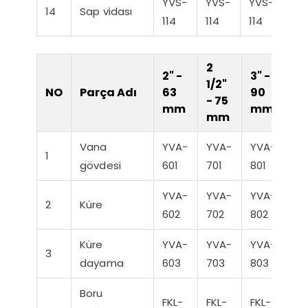
YVS-
YVS-
YVS-
YV
14
Sap vidası
114
114
114
114
2
2" -
3" -
4"
1/2"
NO
Parça Adı
63
90
11
- 75
mm
mm
m
mm
Vana
YVA-
YVA-
YVA-
YV
1
gövdesi
601
701
801
90
YVA-
YVA-
YVA-
YV
2
Küre
602
702
802
90
Küre
YVA-
YVA-
YVA-
YV
3
dayama
603
703
803
90
Boru
FKL-
FKL-
FKL-
FK