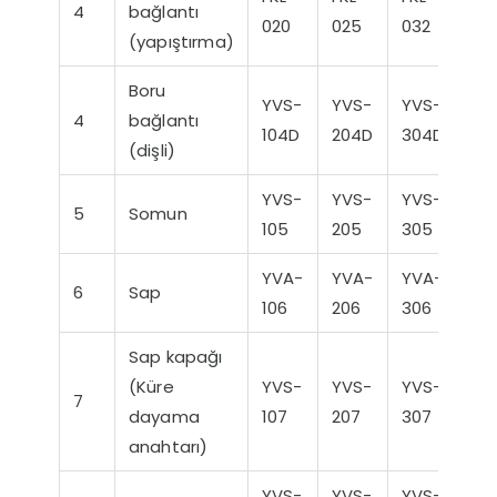
4
bağlantı
020
025
032
04
(yapıştırma)
Boru
YVS-
YVS-
YVS-
YV
4
bağlantı
104D
204D
304D
40
(dişli)
YVS-
YVS-
YVS-
YV
5
Somun
105
205
305
40
YVA-
YVA-
YVA-
YV
6
Sap
106
206
306
40
Sap kapağı
(Küre
YVS-
YVS-
YVS-
YV
7
dayama
107
207
307
40
anahtarı)
YVS-
YVS-
YVS-
YV