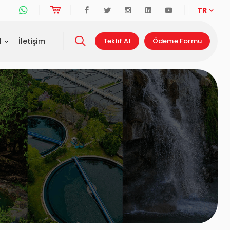
Whatsapp Destek Hattı
Online Alışveriş
Facebook
Twitter
Instagram
Linkedin
Youtube
TR
l
İletişim
Teklif Al
Ödeme Formu