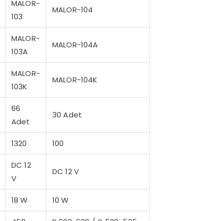
MALOR-
MALOR-104
103
MALOR-
MALOR-104A
103A
MALOR-
MALOR-104K
103K
66
30 Adet
Adet
1320
100
DC 12
DC 12 V
V
18 W
10 W