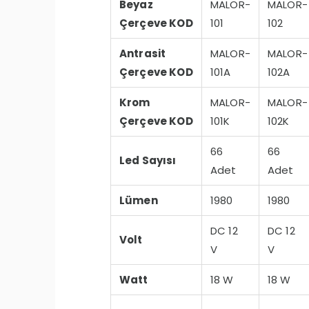
Beyaz
MALOR-
MALOR-
Çerçeve KOD
101
102
Antrasit
MALOR-
MALOR-
Çerçeve KOD
101A
102A
Krom
MALOR-
MALOR-
Çerçeve KOD
101K
102K
66
66
Led Sayısı
Adet
Adet
Lümen
1980
1980
DC 12
DC 12
Volt
V
V
Watt
18 W
18 W