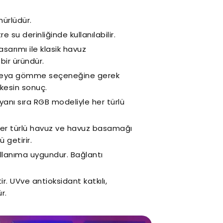
ürlüdür.
e su derinliğinde kullanılabilir.
sarımı ile klasik havuz
ir üründür.
 veya gömme seçeneğine gerek
kesin sonuç.
 yanı sıra RGB modeliyle her türlü
te her türlü havuz ve havuz basamağı
 getirir.
llanıma uygundur. Bağlantı
r. UVve antioksidant katkılı,
r.