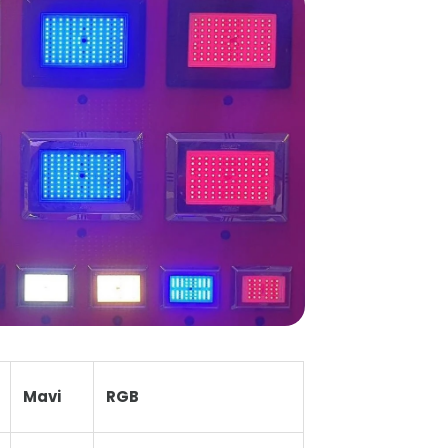
Mavi
RGB