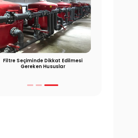
Filtre Seçiminde Dikkat Edilmesi
Havuz Sezon Aç
Gereken Hususlar
Öncesi Yapılmas