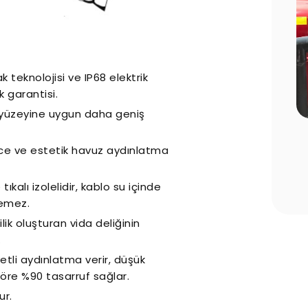
 teknolojisi ve IP68 elektrik
k garantisi.
 yüzeyine uygun daha geniş
beri: Yaz
Süper Sessiz Nozbart Pompalar
 10 Kritik
ince ve estetik havuz aydınlatma
kalı izolelidir, kablo su içinde
remez.
ik oluşturan vida deliğinin
.
vetli aydınlatma verir, düşük
öre %90 tasarruf sağlar.
ur.