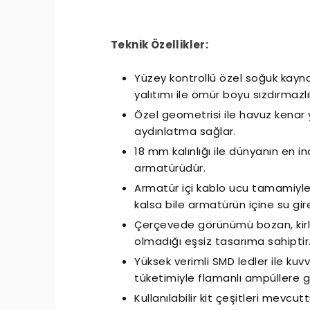
Teknik Özellikler:
Yüzey kontrollü özel soğuk kaynak
yalıtımı ile ömür boyu sızdırmazlı
Özel geometrisi ile havuz kenar
aydınlatma sağlar.
Seçiminde Dikkat Edilmesi
Havuz Sezon Açılışı Reh
Gereken Hususlar
Öncesi Yapılması Gereken
18 mm kalınlığı ile dünyanın en 
Adım
armatürüdür.
Armatür içi kablo ucu tamamiyle tı
kalsa bile armatürün içine su gi
Çerçevede görünümü bozan, kirlil
olmadığı eşsiz tasarıma sahiptir
Yüksek verimli SMD ledler ile kuv
tüketimiyle flamanlı ampüllere g
Kullanılabilir kit çeşitleri mevcutt