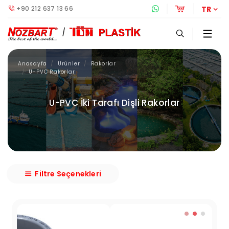
+90 212 637 13 66
Whatsapp Destek 
Online Alış
TR
Anasayfa
Ürünler
Rakorlar
U-PVC Rakorlar
U-PVC İki Tarafı Dişli Rakorlar
Filtre Seçenekleri