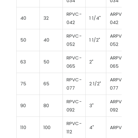
034
034
RPVC-
ARPVC-
40
32
1 1/4"
042
042
RPVC-
ARPVC-
50
40
1 1/2"
052
052
RPVC-
ARPVC-
63
50
2"
065
065
RPVC-
ARPVC-
75
65
2 1/2"
077
077
RPVC-
ARPVC-
90
80
3"
092
092
RPVC-
110
100
4"
ARPVC-112
112