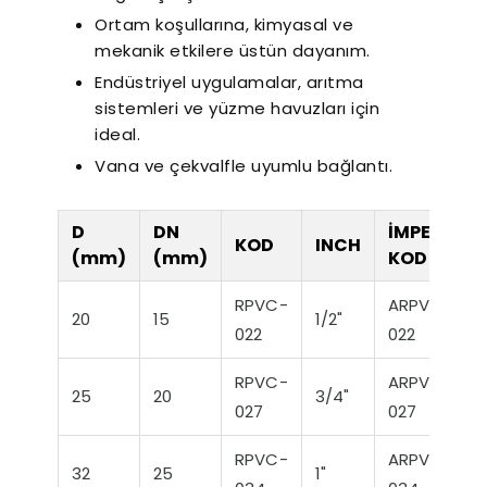
Ortam koşullarına, kimyasal ve
mekanik etkilere üstün dayanım.
Endüstriyel uygulamalar, arıtma
sistemleri ve yüzme havuzları için
ideal.
Vana ve çekvalfle uyumlu bağlantı.
D
DN
İMPERYAL
KOD
INCH
(mm)
(mm)
KOD
r Sessiz Nozbart
Filtre Seçiminde
Havuz
Pompalar
Dikkat Edilmesi
Rehbe
RPVC-
ARPVC-
Gereken Hususlar
Yapıl
20
15
1/2"
022
022
K
RPVC-
ARPVC-
25
20
3/4"
027
027
RPVC-
ARPVC-
32
25
1"