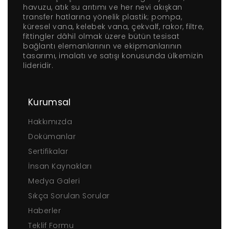
havuzu, atık su arıtımı ve her nevi akışkan
transfer hatlarına yönelik plastik; pompa,
küresel vana, kelebek vana, çekvalf, rakor, filtre,
fittingler dâhil olmak üzere bütün tesisat
bağlantı elemanlarının ve ekipmanlarının
tasarımı, imalatı ve satışı konusunda ülkemizin
lideridir.
Kurumsal
Hakkımızda
Dokümanlar
Sertifikalar
İnsan Kaynakları
Medya Galeri
Sıkça Sorulan Sorular
Haberler
Teklif Formu