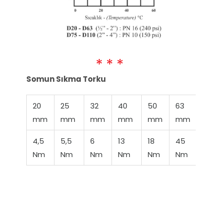
Somun Sıkma Torku
20
25
32
40
50
63
75
mm
mm
mm
mm
mm
mm
mm
4,5
5,5
6
13
18
45
60
Nm
Nm
Nm
Nm
Nm
Nm
Nm