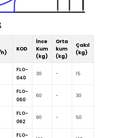
İnce
Orta
Çakıl
H
KOD
Kum
kum
Model
/h)
(kg)
(cm)
(kg)
(kg)
FLO-
30
-
15
A
62
040
FLO-
60
-
30
A
63
050
FLO-
90
-
50
A
80
062
FLO-