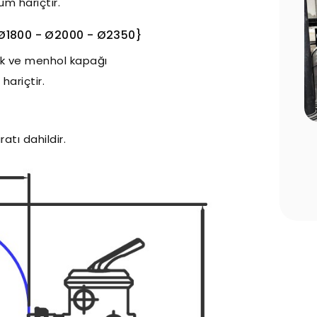
kum hariçtir.
 Ø1800 - Ø2000 - Ø2350}
pak ve menhol kapağı
hariçtir.
atı dahildir.
 Edilmesi
Havuz Sezon Açılışı Rehberi: Yaz
ar
Öncesi Yapılması Gereken 10 Kritik
Adım