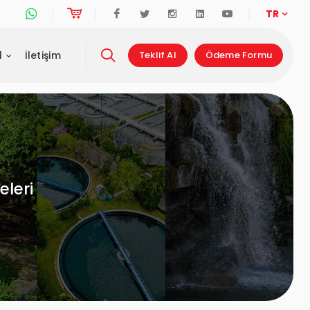
Whatsapp Destek Hattı
Online Alışveriş
Facebook
Twitter
Instagram
Linkedin
Youtube
TR
l
İletişim
Teklif Al
Ödeme Formu
eleri