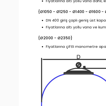
Fiyatlarına altı yollu vana dahil, 
{Ø1050 - Ø1250 - Ø1400 - Ø1600 -
DN 400 giriş çaplı geniş üst ka
Fiyatlarına altı yollu vana ve kum 
{Ø2000 - Ø2350}
essiz Nozbart Pompalar
Fiyatlarına çiftli manometre apar
Filtre Seçiminde Dikkat
Gereken Hususl