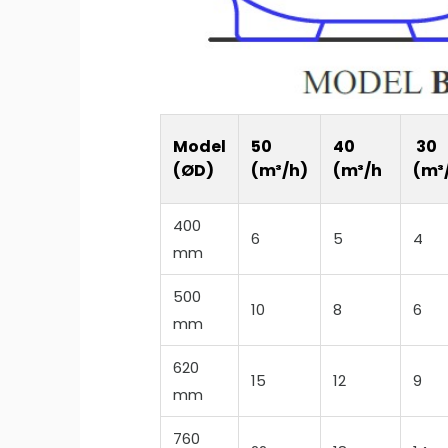
Model
50
40
30
(ØD)
(m³/h)
(m³/h
(m³
400
6
5
4
mm
500
10
8
6
mm
620
15
12
9
mm
760