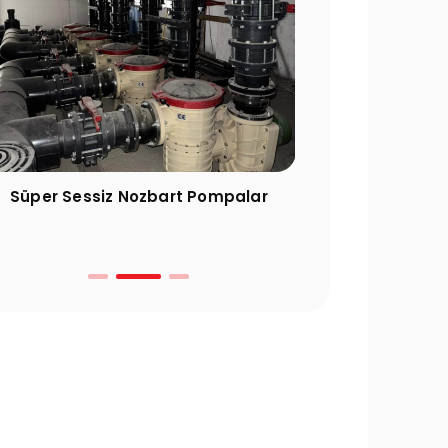
Süper Sessiz Nozbart Pompalar
Filtre Seçimin
Gereke