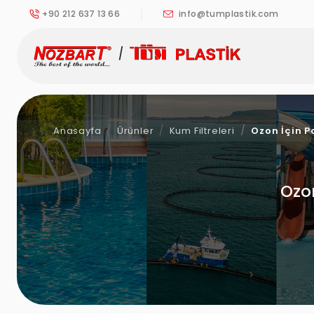
+90 212 637 13 66
info@tumplastik.com
Anasayfa
Ürünler
Kum Filtreleri
Ozon İçin Po
Ozon