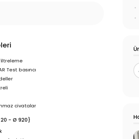
leri
Ü
 filtreleme
AR Test basıncı
eller
reli
nmaz civatalar
H
820 - Ø 920}
k