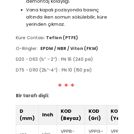
demontaj kolaylığı.
Vana kapalı pozisyonda basınç
ltre Seçiminde
Havuz Sezon Açılışı
Süper
altında iken somun sökülebilir, küre
ikkat Edilmesi
Rehberi: Yaz Öncesi
reken Hususlar
yerinden çıkmaz.
Yapılması Gereken 10
Kritik Adım
Küre Contası:
Teflon (PTFE)
O-Ringler:
EPDM
/ NBR / Viton (FKM)
D20 - D63 (½” - 2”) : PN 16 (240 psi)
D75 - D110 (2½”-4”) : PN 10 (150 psi)
Bir tarafı dişli:
D
KOD
KOD
KOD
Inch
(mm)
(Beyaz)
(Gri)
(Yeşil)
VPPB-
VPPG-
VPPY-