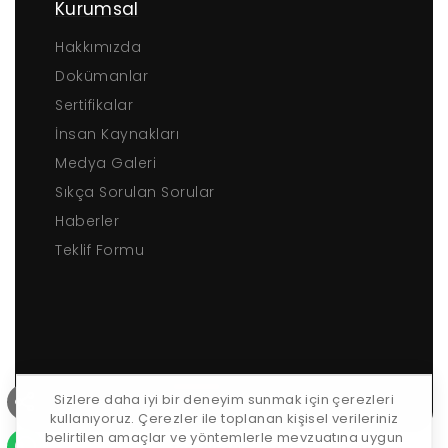
Kurumsal
Hakkımızda
Dokümanlar
Sertifikalar
İnsan Kaynakları
Medya Galeri
Sıkça Sorulan Sorular
Haberler
Teklif Formu
Sizlere daha iyi bir deneyim sunmak için çerezleri
kullanıyoruz. Çerezler ile toplanan kişisel verileriniz
belirtilen amaçlar ve yöntemlerle mevzuatına uygun