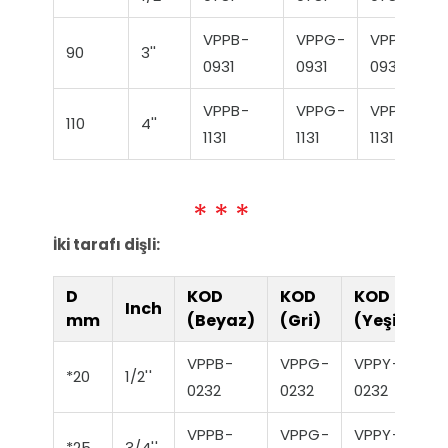
VPPB-
VPPG-
VPPY-
90
3''
0931
0931
0931
VPPB-
VPPG-
VPPY-
110
4''
1131
1131
1131
İki tarafı dişli:
D
KOD
KOD
KOD
Inch
mm
(Beyaz)
(Gri)
(Yeşil)
VPPB-
VPPG-
VPPY-
*20
1/2''
0232
0232
0232
VPPB-
VPPG-
VPPY-
*25
3/4''