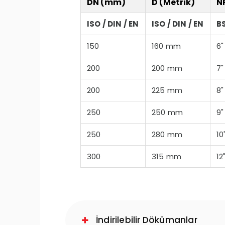
DN (mm)
D (Metrik)
N
ISO / DIN / EN
ISO / DIN / EN
BS
150
160 mm
6"
200
200 mm
7"
200
225 mm
8"
250
250 mm
9"
250
280 mm
10
300
315 mm
12
İndirilebilir Dökümanlar