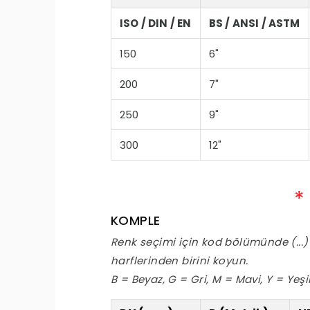
ISO / DIN / EN
BS / ANSI / ASTM
150
6"
200
7"
250
9"
300
12"
KOMPLE
Renk seçimi için kod bölümünde (...
harflerinden birini koyun.
B = Beyaz, G = Gri, M = Mavi, Y = Yeşi