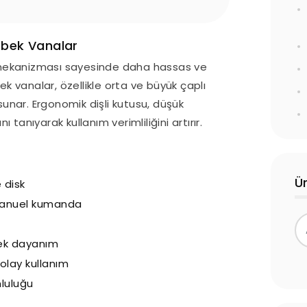
ebek Vanalar
i mekanizması sayesinde daha hassas ve
k vanalar, özellikle orta ve büyük çaplı
sunar. Ergonomik dişli kutusu, düşük
anıyarak kullanım verimliliğini artırır.
Ü
 disk
u manuel kumanda
sek dayanım
olay kullanım
luluğu