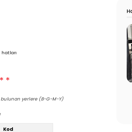
H
 hatları
 Edilmesi
Havuz Sezon Açılışı Rehberi: Yaz
ar
Öncesi Yapılması Gereken 10 Kritik
) bulunan yerlere (B-G-M-Y)
Adım
l
Kod