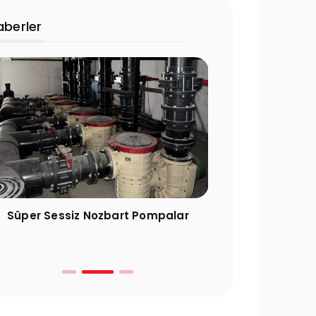
aberler
Süper Sessiz Nozbart Pompalar
Filtre Seçimin
Gereke