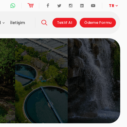
Whatsapp Destek Hattı
Online Alışveriş
Facebook
Twitter
Instagram
Linkedin
Youtube
TR
l
İletişim
Teklif Al
Ödeme Formu