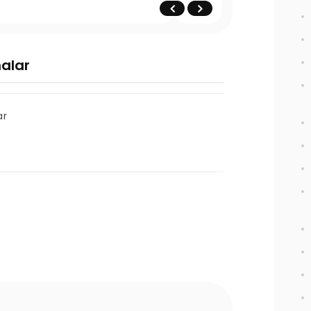
nalar
ar