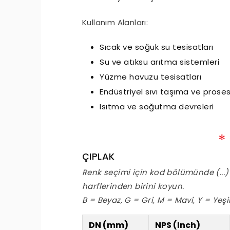
Kullanım Alanları:
Sıcak ve soğuk su tesisatları
Su ve atıksu arıtma sistemleri
Yüzme havuzu tesisatları
Endüstriyel sıvı taşıma ve proses
Isıtma ve soğutma devreleri
ÇIPLAK
essiz Nozbart Pompalar
Filtre Seçiminde Dikkat
Gereken Hususl
Renk seçimi için kod bölümünde (...
harflerinden birini koyun.
B = Beyaz, G = Gri, M = Mavi, Y = Yeşi
DN (mm)
NPS (Inch)