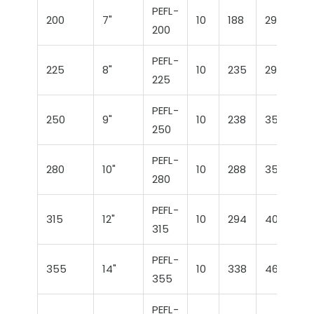
PEFL-
200
7"
10
188
295
3
200
PEFL-
225
8"
10
235
295
3
225
PEFL-
250
9"
10
238
350
3
250
PEFL-
280
10"
10
288
350
3
280
PEFL-
315
12"
10
294
400
4
315
PEFL-
355
14"
10
338
460
5
355
PEFL-