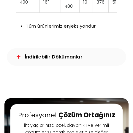
400
16"
10
376
515
5
400
Tüm ürünlerimiz enjeksiyondur
İndirilebilir Dökümanlar
Profesyonel
Çözüm Ortağınız
İhtiyaçlarınıza özel, dayanıklı ve verimli
çözümler sunarak projelerinize değer