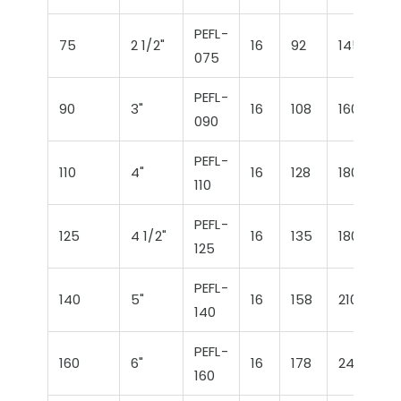
PEFL-
75
2 1/2"
16
92
145
18
075
PEFL-
90
3"
16
108
160
2
090
PEFL-
110
4"
16
128
180
2
110
PEFL-
125
4 1/2"
16
135
180
2
125
PEFL-
140
5"
16
158
210
2
140
PEFL-
160
6"
16
178
240
2
160