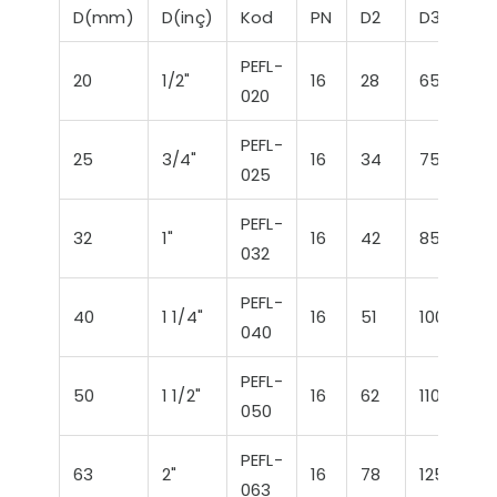
D(mm)
D(inç)
Kod
PN
D2
D3
D
PEFL-
20
1/2"
16
28
65
9
020
PEFL-
25
3/4"
16
34
75
1
025
PEFL-
32
1"
16
42
85
11
032
PEFL-
40
1 1/4"
16
51
100
1
040
PEFL-
50
1 1/2"
16
62
110
1
050
PEFL-
63
2"
16
78
125
1
063