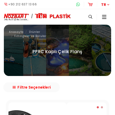
+90 212 637 13 66
Whatsapp Destek 
Online Alış
TR
Anasayfa
Ürünler
Fittingsler ve Borular
PPRC Kaplı Çelik Flanş
Filtre Seçenekleri