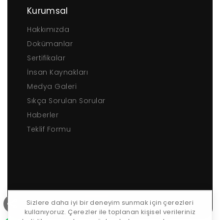
Kurumsal
Hakkımızda
Dokümanlar
Sertifikalar
İnsan Kaynakları
Medya Galeri
Sıkça Sorulan Sorular
Haberler
Teklif Formu
Sizlere daha iyi bir deneyim sunmak için çerezleri
kullanıyoruz. Çerezler ile toplanan kişisel verileriniz