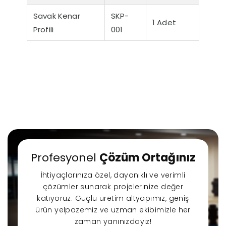
Savak Kenar
SKP-
1 Adet
Profili
001
r Sessiz Nozbart
Filtre Seçiminde
Havuz
Profesyonel
Çözüm Ortağınız
Pompalar
Dikkat Edilmesi
Rehbe
Gereken Hususlar
Yapıl
İhtiyaçlarınıza özel, dayanıklı ve verimli
K
çözümler sunarak projelerinize değer
katıyoruz. Güçlü üretim altyapımız, geniş
ürün yelpazemiz ve uzman ekibimizle her
zaman yanınızdayız!