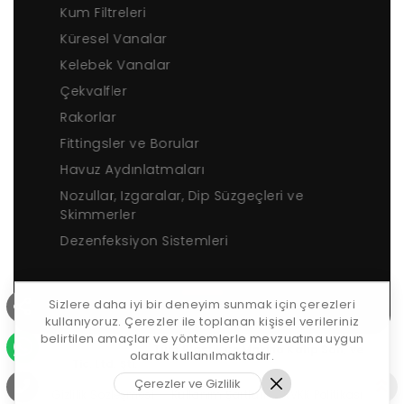
Kum Filtreleri
Küresel Vanalar
Kelebek Vanalar
Çekvalfler
Rakorlar
Fittingsler ve Borular
Havuz Aydınlatmaları
Nozullar, Izgaralar, Dip Süzgeçleri ve
Skimmerler
Dezenfeksiyon Sistemleri
Sizlere daha iyi bir deneyim sunmak için çerezleri
kullanıyoruz. Çerezler ile toplanan kişisel verileriniz
belirtilen amaçlar ve yöntemlerle mevzuatına uygun
Copyrights © 2026 ·
Tüm Plastik ve Makina Kalıp San. ve
olarak kullanılmaktadır.
Tic. Ltd. Şti.
· Tüm Hakkı Saklıdır.
Web Tasarım
Çerezler ve Gizlilik
Gizlilik Sözleşmesi
Kullanım Şartları
KVKK Politikası