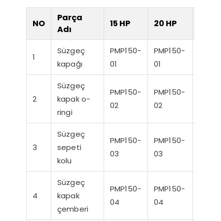
Parça
NO
15 HP
20 HP
25 H
Adı
Süzgeç
PMP150-
PMP150-
PMP1
1
kapağı
01
01
01
Süper Sessiz Nozbart
Fil
Pompalar
Dik
Süzgeç
PMP150-
PMP150-
PMP1
Gere
2
kapak o-
02
02
02
ringi
Süzgeç
PMP150-
PMP150-
PMP1
3
sepeti
03
03
03
kolu
Süzgeç
PMP150-
PMP150-
PMP1
4
kapak
04
04
04
çemberi