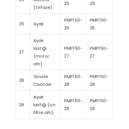
25
25
25
(Trifaze)
PMP150-
PMP150-
PMP1
26
Ayak
26
26
26
Ayak
lastiği
PMP150-
PMP150-
27
YPC-1
(motor
27
27
altı)
Gövde
PMP150-
PMP150-
PMP1
28
Civatası
28
28
28
Ayak
PMP150-
PMP150-
PMP1
29
lastiği (ön
29
29
29
filtre altı)