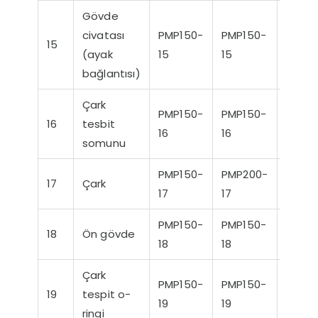
Gövde
civatası
PMP150-
PMP150-
PMP1
15
(ayak
15
15
15
bağlantısı)
Çark
PMP150-
PMP150-
PMP1
16
tesbit
16
16
16
somunu
PMP150-
PMP200-
PMP2
17
Çark
17
17
17
PMP150-
PMP150-
PMP1
18
Ön gövde
18
18
18
Çark
PMP150-
PMP150-
PMP1
19
tespit o-
19
19
19
ringi