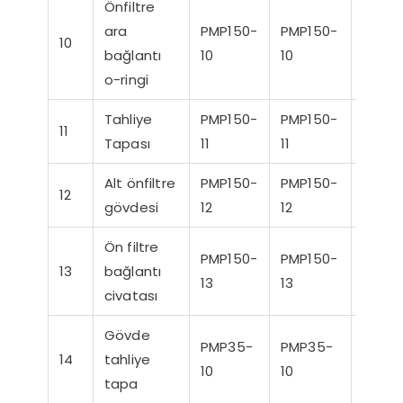
Önfiltre
ara
PMP150-
PMP150-
PMP1
10
bağlantı
10
10
10
o-ringi
Tahliye
PMP150-
PMP150-
PMP1
11
Tapası
11
11
11
Alt önfiltre
PMP150-
PMP150-
PMP1
12
gövdesi
12
12
12
Ön filtre
PMP150-
PMP150-
PMP1
13
bağlantı
13
13
13
civatası
Gövde
PMP35-
PMP35-
PMP3
14
tahliye
10
10
10
tapa