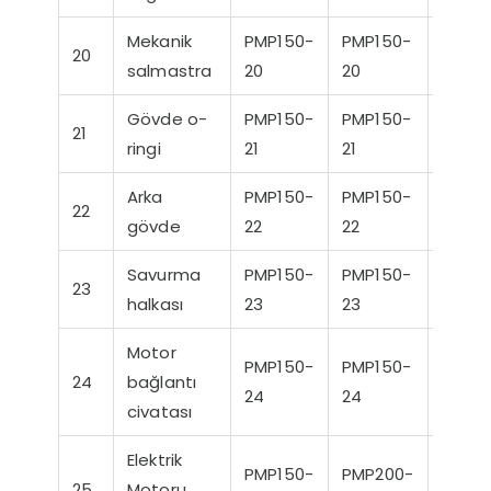
Mekanik
PMP150-
PMP150-
PMP1
20
salmastra
20
20
20
Gövde o-
PMP150-
PMP150-
PMP1
21
ringi
21
21
21
Arka
PMP150-
PMP150-
PMP1
22
gövde
22
22
22
Savurma
PMP150-
PMP150-
PMP1
23
halkası
23
23
23
Motor
PMP150-
PMP150-
PMP1
24
bağlantı
24
24
24
civatası
Elektrik
PMP150-
PMP200-
PMP2
25
Motoru