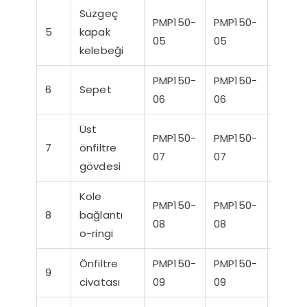
Süzgeç
PMP150-
PMP150-
PMP1
5
kapak
05
05
05
kelebeği
PMP150-
PMP150-
PMP1
6
Sepet
06
06
06
Üst
PMP150-
PMP150-
PMP1
7
önfiltre
07
07
07
gövdesi
Kole
PMP150-
PMP150-
PMP1
8
bağlantı
08
08
08
o-ringi
Önfiltre
PMP150-
PMP150-
PMP1
9
civatası
09
09
09