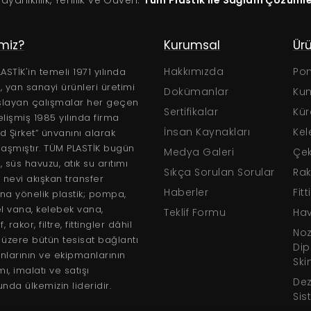
Dayanıklılık, Yenilik ve Güven:
Tüm Plastik ile Sağlam Çözüml
imiz?
Kurumsal
Ürünler
ar
Hakkımızda
Pompalar
ASTİK'in temeli 1971 yılında
ş, yan sanayi ürünleri üretimi
Dokümanlar
Kum Filtreleri
şlayan çalışmalar her geçen
Klavuzları
Sertifikalar
Küresel Vanalar
lişmiş 1985 yılında firma
taloglar
İnsan Kaynakları
Kelebek Vanalar
ed Şirket” ünvanını alarak
aşmıştır. TÜM PLASTİK bugün
Medya Galeri
Çekvalfler
 süs havuzu, atık su arıtımı
Sıkça Sorulan Sorular
Rakorlar
 nevi akışkan transfer
Haberler
Fittingsler ve Borul
ına yönelik plastik; pompa,
l vana, kelebek vana,
Teklif Formu
Havuz Aydınlatmala
, rakor, filtre, fittingler dâhil
Nozullar, Izgaralar,
üzere bütün tesisat bağlantı
Dip Süzgeçleri ve
larının ve ekipmanlarının
Skimmerler
ı, imalatı ve satışı
Dezenfeksiyon
nda ülkemizin lideridir.
Sistemleri