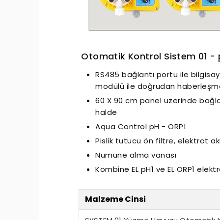
Otomatik Kontrol Sistem 01 -
RS485 bağlantı portu ile bilgisay
modülü ile doğrudan haberleşm
essiz Nozbart Pompalar
Filtre Seçiminde Dikkat
60 X 90 cm panel üzerinde bağl
Gereken Hususl
halde
Aqua Control pH - ORP1
Pislik tutucu ön filtre, elektrot a
Numune alma vanası
Kombine EL pH1 ve EL ORP1 elektr
Malzeme Cinsi