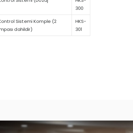
ontrol Sistemi (Dozaj
HKS-
300
ontrol Sistemi Komple (2
HKS-
mpası dahildir)
301