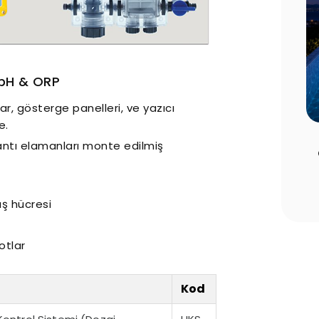
 pH & ORP
ar, gösterge panelleri, ve yazıcı
e.
 Edilmesi
Havuz Sezon Açılışı Rehberi: Yaz
antı elamanları monte edilmiş
ar
Öncesi Yapılması Gereken 10 Kritik
Adım
kış hücresi
otlar
Kod