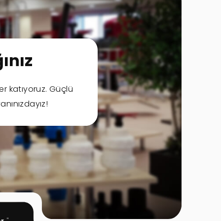
ınız
er katıyoruz. Güçlü
anınızdayız!