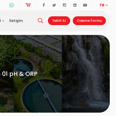
Whatsapp Destek Hattı
Online Alışveriş
Facebook
Twitter
Instagram
Linkedin
Youtube
TR
l
İletişim
Teklif Al
Ödeme Formu
 01 pH & ORP