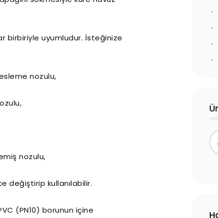
r birbiriyle uyumludur. İsteğinize
besleme nozulu,
ozulu,
Ü
 emiş nozulu,
eğiştirip kullanılabilir.
PVC (PN10) borunun içine
H