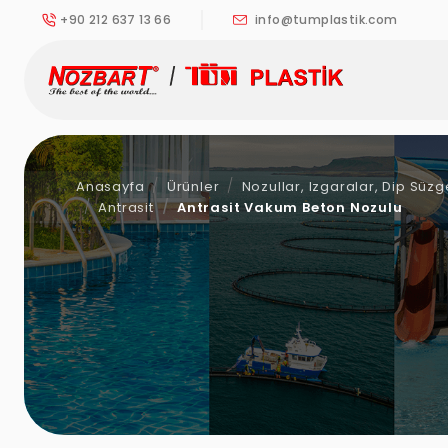
+90 212 637 13 66
info@tumplastik.com
Anasayfa
Ürünler
Nozullar, Izgaralar, Dip Süz
Antrasit
Antrasit Vakum Beton Nozulu