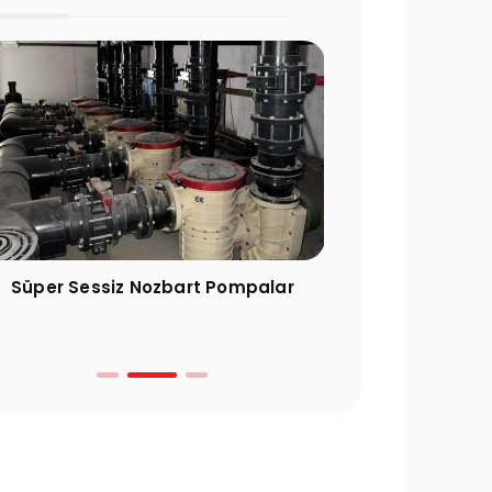
Süper Sessiz Nozbart Pompalar
Filtre Seçimin
Gereke