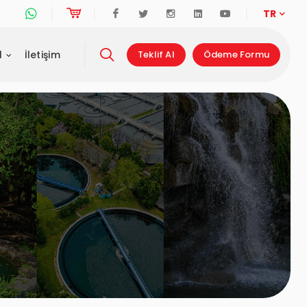
Whatsapp Destek Hattı
Online Alışveriş
Facebook
Twitter
Instagram
Linkedin
Youtube
TR
l
İletişim
Teklif Al
Ödeme Formu