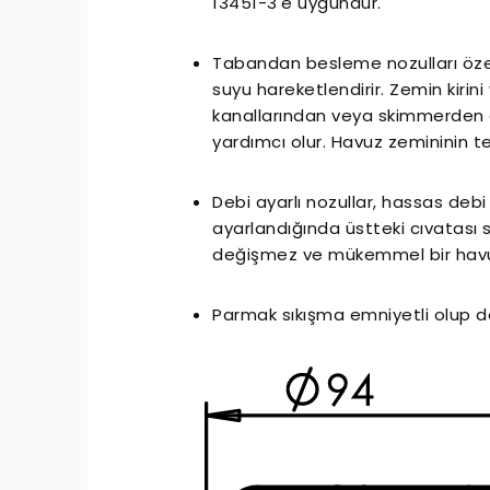
13451-3'e uygundur.
Tabandan besleme nozulları özel
suyu hareketlendirir. Zemin kiri
kanallarından veya skimmerden
yardımcı olur. Havuz zemininin t
Debi ayarlı nozullar, hassas debi 
ayarlandığında üstteki cıvatası s
değişmez ve mükemmel bir havu
Parmak sıkışma emniyetli olup d