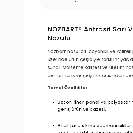
NOZBART® Antrasit Sarı V
Nozulu
Nozbart nozulları, dayanıklı ve kalite
üzerinde ürün çeşidiyle farklı ihtiyaç
sunar. Malzeme kalitesi ve üretim has
performans ve çeşitlilik açısından be
Temel Özellikler:
Beton, liner, panel ve polyester 
geniş ürün yelpazesi.
Anahtarla sıkma segmanı sıkılara
modeller gibi yüzücülerin nozul 