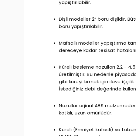
yapıştırılabilir.
Dişli modeller 2” boru dişlidir. 
boru yapıştırılabilir.
Mafsallı modeller yapıştırma tara
dereceye kadar tesisat hataları
Küreli besleme nozulları 2,2 - 4,5
üretilmiştir. Bu nedenle piyasa
essiz Nozbart Pompalar
Filtre Seçiminde Dikkat
gibi küreyi kırmak için ilave işçi
Gereken Hususl
İstediğiniz debi değerinde kullan
Nozullar orjinal ABS malzemeden 
katkılı, uzun ömürlüdür.
Küreli (Emniyet kafesli) ve tab