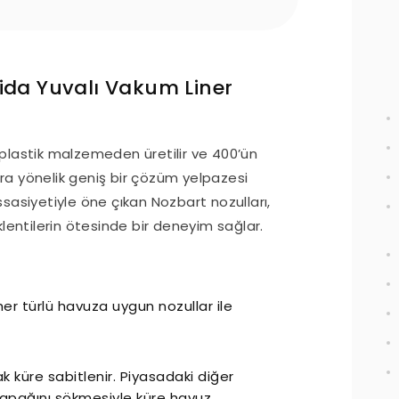
ida Yuvalı Vakum Liner
li plastik malzemeden üretilir ve 400’ün
lara yönelik geniş bir çözüm yelpazesi
sasiyetiyle öne çıkan Nozbart nozulları,
klentilerin ötesinde bir deneyim sağlar.
her türlü havuza uygun nozullar ile
k küre sabitlenir. Piyasadaki diğer
kapağını sökmesiyle küre havuz