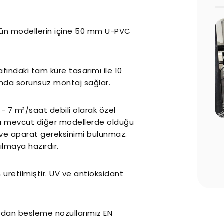
Bütün modellerin içine 50 mm U-PVC
fındaki tam küre tasarımı ile 10
nda sorunsuz montaj sağlar.
 - 7 m³/saat debili olarak özel
da mevcut diğer modellerde olduğu
 Edilmesi
Havuz Sezon Açılışı Rehberi: Yaz
lik ve aparat gereksinimi bulunmaz.
ar
Öncesi Yapılması Gereken 10 Kritik
ılmaya hazırdır.
Adım
üretilmiştir. UV ve antioksidant
andan besleme nozullarımız EN