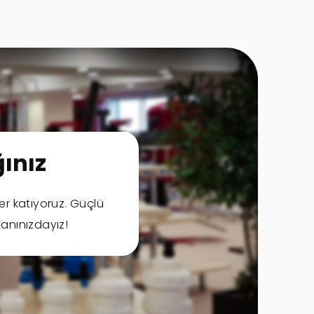
ınız
er katıyoruz. Güçlü
anınızdayız!