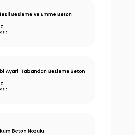
afesli Besleme ve Emme Beton
OZ
asit
ebi Ayarlı Tabandan Besleme Beton
OZ
asit
akum Beton Nozulu