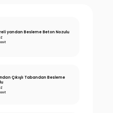
üreli yandan Besleme Beton Nozulu
OZ
asit
andan Çıkışlı Tabandan Besleme
lu
OZ
asit