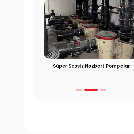
ı Rehberi: Yaz
Süper Sessiz Nozbart Pompalar
reken 10 Kritik