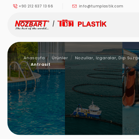
+90 212 637 13 66
info@tumplastik.com
Anasayfa
Ürünler
Nozullar, Izgaralar, Dip Süz
Antrasit