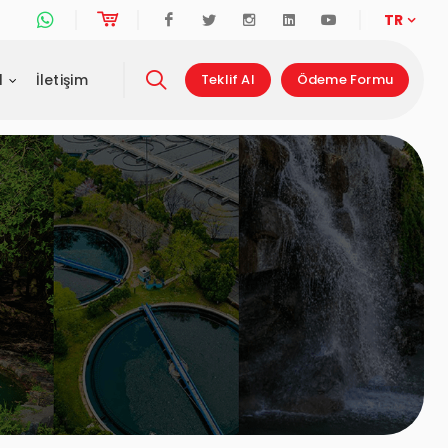
Whatsapp Destek Hattı
Online Alışveriş
Facebook
Twitter
Instagram
Linkedin
Youtube
TR
l
İletişim
Teklif Al
Ödeme Formu