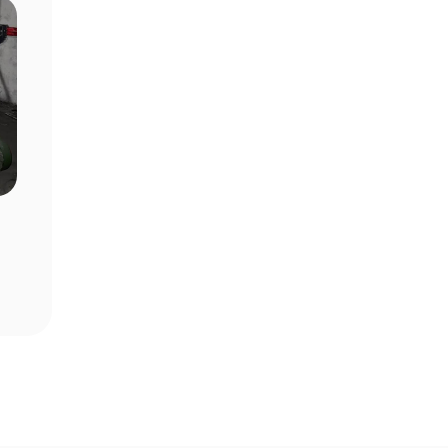
Filtre Seçiminde Dikkat Edilmesi
Havuz S
Gereken Hususlar
Öncesi Y