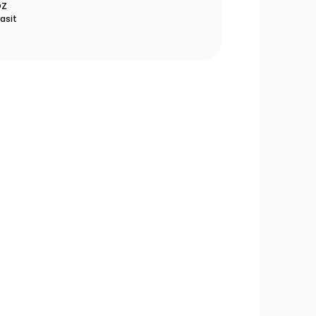
OZ
asit