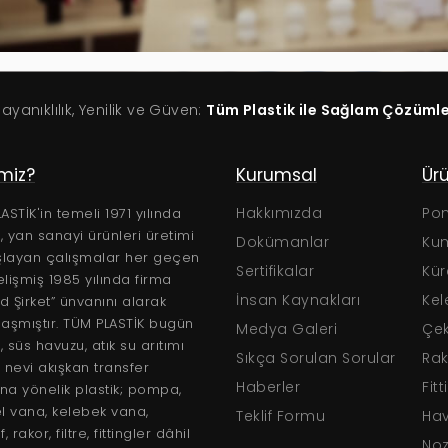
Dayanıklılık, Yenilik ve Güven:
Tüm Plastik ile Sağlam Çözüml
imiz?
Teknik
Kurumsal
Ürü
Sertifikalar
Hakkımızda
Pom
ASTİK'in temeli 1971 yılında
ş, yan sanayi ürünleri üretimi
Broşürler
Dokümanlar
Kum 
şlayan çalışmalar her geçen
Kullanım Klavuzları
Sertifikalar
Kür
lişmiş 1985 yılında firma
Teknik Kataloglar
İnsan Kaynakları
Kel
ed Şirket” ünvanını alarak
aşmıştır. TÜM PLASTİK bugün
Medya Galeri
Çek
 süs havuzu, atık su arıtımı
Sıkça Sorulan Sorular
Rak
 nevi akışkan transfer
lar
Haberler
Fitt
ına yönelik plastik; pompa,
l vana, kelebek vana,
arı
Teklif Formu
Hav
, rakor, filtre, fittingler dâhil
Nozu