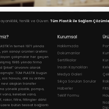
Dayanıklılık, Yenilik ve Güven:
Tüm Plastik ile Sağlam Çözüml
imiz?
Teknik
Kurumsal
Ürünl
Sertifikalar
Hakkımızda
Pomp
ASTİK'in temeli 1971 yılında
ş, yan sanayi ürünleri üretimi
Broşürler
Dokümanlar
Kum Fi
şlayan çalışmalar her geçen
Kullanım Klavuzları
Sertifikalar
Küres
lişmiş 1985 yılında firma
Teknik Kataloglar
İnsan Kaynakları
Keleb
ed Şirket” ünvanını alarak
aşmıştır. TÜM PLASTİK bugün
Medya Galeri
Çekval
 süs havuzu, atık su arıtımı
Sıkça Sorulan Sorular
Rakor
 nevi akışkan transfer
Haberler
Fittin
ına yönelik plastik; pompa,
l vana, kelebek vana,
ı
Teklif Formu
Havuz
, rakor, filtre, fittingler dâhil
Nozull
üzere bütün tesisat bağlantı
Dip Sü