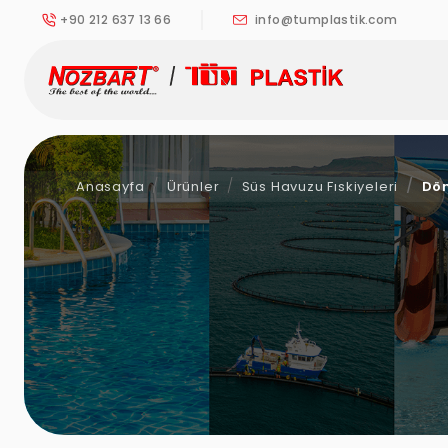
+90 212 637 13 66
info@tumplastik.com
Anasayfa
Ürünler
Süs Havuzu Fıskiyeleri
Dön