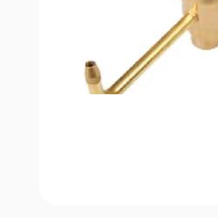
essiz Nozbart Pompalar
Filtre Seçiminde Dikkat
Gereken Hususl