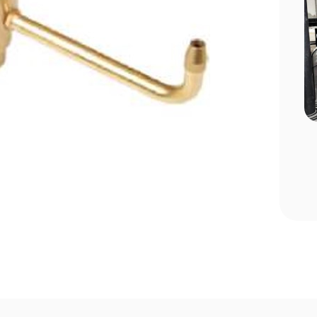
 Edilmesi
Havuz Sezon Açılışı Rehberi: Yaz
ar
Öncesi Yapılması Gereken 10 Kritik
Adım