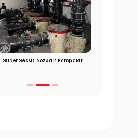
Süper Sessiz Nozbart Pompalar
Filtre Seçimin
Gereke