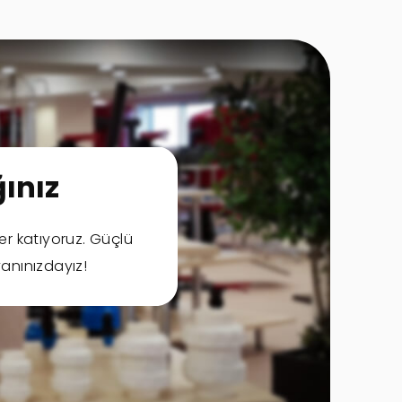
ınız
er katıyoruz. Güçlü
anınızdayız!