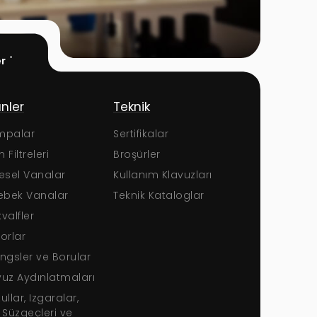
er
"
er
Teknik
Kurumsal
alar
Sertifikalar
Hakkımızda
ltreleri
Broşürler
Dokümanlar
el Vanalar
Kullanım Klavuzları
Sertifikalar
ek Vanalar
Teknik Kataloglar
İnsan Kaynaklar
fler
Medya Galeri
lar
Sıkça Sorulan So
gsler ve Borular
Haberler
 Aydınlatmaları
Teklif Formu
ar, Izgaralar,
zgeçleri ve