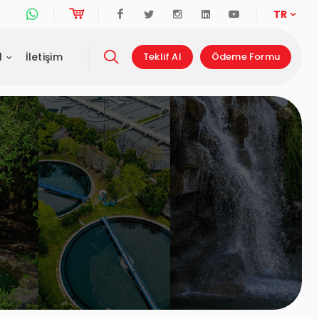
Whatsapp Destek Hattı
Online Alışveriş
Facebook
Twitter
Instagram
Linkedin
Youtube
TR
l
İletişim
Teklif Al
Ödeme Formu