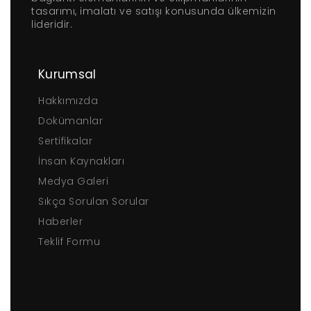
tasarımı, imalatı ve satışı konusunda ülkemizin
lideridir.
Kurumsal
Hakkımızda
Dokümanlar
Sertifikalar
İnsan Kaynakları
Medya Galeri
Sıkça Sorulan Sorular
Haberler
Teklif Formu