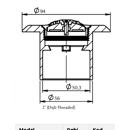
Model
Debi
Kod