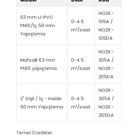
NOZK-
63 mm U-PVC
0-4.5
105A /
PN10/İç 50 mm
m³/saat
NOZK-
Yapıştırma
105DA
NOZK-
Mafsallı 63 mm
0-4.5
205A /
PN10 yapıştırma
m³/saat
NOZK-
r Sessiz Nozbart
Filtre Seçiminde
Havuz
205DA
Pompalar
Dikkat Edilmesi
Rehbe
Gereken Hususlar
Yapıl
NOZK-
K
2" Dişli / İç - Inside
0-4.5
305A /
50 mm Yapıştırma
m³/saat
NOZK-
305DA
Temel Özellikler: