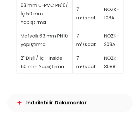
63 mm U-PVC PN10/
7
NOZK-
İç 50 mm
m³/saat
108A
Yapıştırma
Mafsallı 63 mm PN10
7
NOZK-
yapıştırma
m³/saat
208A
2" Dişli / İç - Inside
7
NOZK-
50 mm Yapıştırma
m³/saat
308A
İndirilebilir Dökümanlar