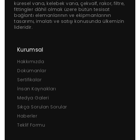
küresel vana, kelebek vana, çekvalf, rakor, filtre,
fittingler dâhil olmak üzere bütün tesisat
bağlantı elemanlarının ve ekipmanlarının
tasarımı, imalatı ve satışı konusunda ülkemizin
lideridir.
Kurumsal
Hakkımızda
Dokümanlar
Sertifikalar
İnsan Kaynakları
Medya Galeri
Sıkça Sorulan Sorular
Haberler
Teklif Formu