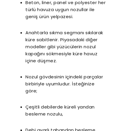
Beton, liner, panel ve polyester her
türlü havuza uygun nozullar ile
geniş ürün yelpazesi.
Anahtarla sıkma segmanı sıkılarak
küre sabitlenir. Piyasadaki diğer
modeller gibi yüzücülerin nozul
kapağını sökmesiyle küre havuz
içine düşmez.
Nozul gövdesinin içindeki parçalar
birbiriyle uyumludur. İsteğinize
göre;
Çeşitli debilerde küreli yandan
besleme nozulu,
Debi ayarlı tabandan besleme