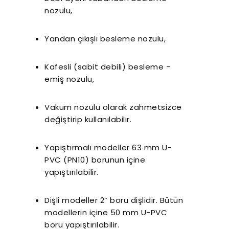
nozulu,
Yandan çıkışlı besleme nozulu,
Kafesli (sabit debili) besleme -
emiş nozulu,
Vakum nozulu olarak zahmetsizce
değiştirip kullanılabilir.
r Sessiz Nozbart
Filtre Seçiminde
Havuz
Pompalar
Dikkat Edilmesi
Rehbe
Gereken Hususlar
Yapıl
Yapıştırmalı modeller 63 mm U-
K
PVC (PN10) borunun içine
yapıştırılabilir.
Dişli modeller 2” boru dişlidir. Bütün
modellerin içine 50 mm U-PVC
boru yapıştırılabilir.