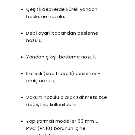
Çeşitli debilerde küreli yandan
besleme nozulu,
Debi ayarlı tabandan besleme
nozulu,
Yandan çıkışlı besleme nozulu,
r Sessiz Nozbart
Filtre Seçiminde
Havuz
Pompalar
Dikkat Edilmesi
Rehbe
Kafesli (sabit debili) besleme -
Gereken Hususlar
Yapıl
emiş nozulu,
K
Vakum nozulu olarak zahmetsizce
değiştirip kullanılabilir.
Yapıştırmalı modeller 63 mm U-
PVC (PN10) borunun içine