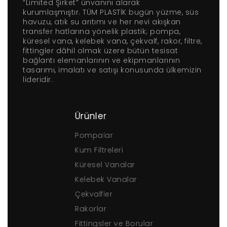
“Limited Şirket” ünvanını alarak
kurumlaşmıştır. TÜM PLASTİK bugün yüzme, süs
havuzu, atık su arıtımı ve her nevi akışkan
transfer hatlarına yönelik plastik; pompa,
küresel vana, kelebek vana, çekvalf, rakor, filtre,
fittingler dâhil olmak üzere bütün tesisat
bağlantı elemanlarının ve ekipmanlarının
tasarımı, imalatı ve satışı konusunda ülkemizin
lideridir.
Ürünler
Pompalar
Kum Filtreleri
Küresel Vanalar
Kelebek Vanalar
Çekvalfler
Rakorlar
Fittingsler ve Borular