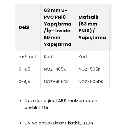
63 mm U-
PVC PN10
Mafsallı
2" Dişl
Yapıştırma
(63 mm
Insid
Debi
/ İç - Inside
PN10) /
mm
50 mm
Yapıştırma
Yapış
Yapıştırma
m³/saat
Kod
Kod
Kod
0-4,5
NOZ-405K
NOZ-505K
NOZ-6
0-4,5
NOZ-405DK
NOZ-505DK
NOZ-6
Nozullar orjinal ABS malzemeden
üretilmiştir.
UV ve antioksidant katkılı, uzun