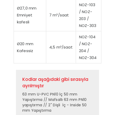
NOZ-103
Ø27,0 mm
/ NOZ-
Emniyet
7 m³/saat
203 /
kafesli
NOZ-303
NOZ-104
Ø20 mm
/ NOZ-
4,5 m³/saat
Kafessiz
204 /
NOZ-304
Kodlar aşağıdaki gibi sırasıyla
ayrılmıştır
63 mm U-PVC PN10 İç 50 mm
Yapıştırma // Mafsallı 63 mm PN10
yapıştırma // 2" Dişli İç - Inside 50
mm Yapıştırma