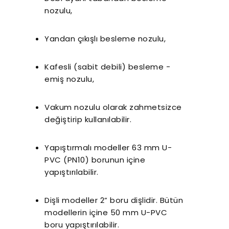
nozulu,
Yandan çıkışlı besleme nozulu,
Kafesli (sabit debili) besleme -
emiş nozulu,
Vakum nozulu olarak zahmetsizce
değiştirip kullanılabilir.
r Sessiz Nozbart
Filtre Seçiminde
Havuz
Pompalar
Dikkat Edilmesi
Rehbe
Gereken Hususlar
Yapıl
Yapıştırmalı modeller 63 mm U-
K
PVC (PN10) borunun içine
yapıştırılabilir.
Dişli modeller 2” boru dişlidir. Bütün
modellerin içine 50 mm U-PVC
boru yapıştırılabilir.