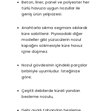
Beton, liner, panel ve polyester her
türlü havuza uygun nozullar ile
geniş ürün yelpazesi.
Anahtarla sıkma segmanı sıkılarak
küre sabitlenir. Piyasadaki diğer
modeller gibi yüzücülerin nozul
kapağını sökmesiyle küre havuz
içine düşmez.
Nozul gövdesinin içindeki parçalar
birbiriyle uyumludur. İsteğinize
göre;
Çeşitli debilerde küreli yandan
besleme nozulu,
Debi ayarlı tabandan besleme