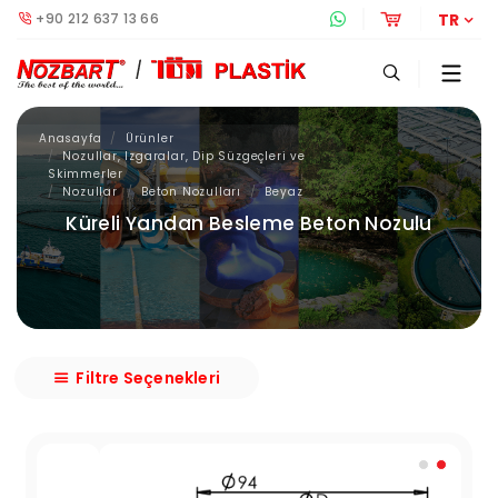
+90 212 637 13 66
Whatsapp Destek 
Online Alış
TR
Anasayfa
Ürünler
Nozullar, Izgaralar, Dip Süzgeçleri ve
Skimmerler
Nozullar
Beton Nozulları
Beyaz
Küreli Yandan Besleme Beton Nozulu
Filtre Seçenekleri