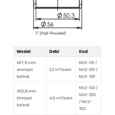
Model
Debi
Kod
Ø17,5 mm
NOZ-101 /
emniyet
2,2 m³/saat
NOZ-201 /
kafesli
NOZ-301
NOZ-102 /
Ø22,8 mm
NOZ-202
Emniyet
4,5 m³/saat
/ NOZ-
kafesli
302