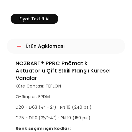
Fiyat Teklifi Al
Ürün Açıklaması
NOZBART® PPRC Pnömatik
Aktüatörlü Çift Etkili Flanşlı Küresel
Vanalar
Küre Contası: TEFLON
O-Ringler: EPDM
D20 - D63 (½” - 2”) : PN 16 (240 psi)
D75 - D110 (2½”-4”) : PN 10 (150 psi)
Renk seçimi için kodlar: