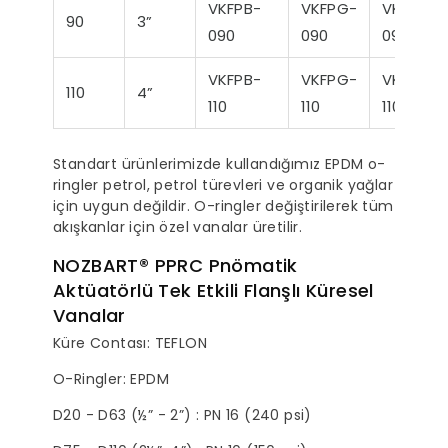
VKFPB-
VKFPG-
VKFPM-
90
3”
090
090
090
r Sessiz Nozbart
Filtre Seçiminde
Havuz
Pompalar
Dikkat Edilmesi
Rehbe
VKFPB-
VKFPG-
VKFPM-
Gereken Hususlar
Yapıl
110
4”
K
110
110
110
Standart ürünlerimizde kullandığımız EPDM o-
ringler petrol, petrol türevleri ve organik yağlar
için uygun değildir. O-ringler değiştirilerek tüm
akışkanlar için özel vanalar üretilir.
NOZBART® PPRC Pnömatik
Aktüatörlü Tek Etkili Flanşlı Küresel
Vanalar
Küre Contası: TEFLON
O-Ringler: EPDM
D20 - D63 (½” - 2”) : PN 16 (240 psi)