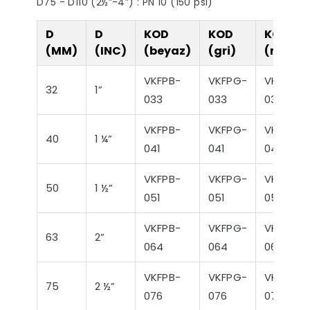
D75 - D110 (2½”-4”) : PN 10 (150 psi)
D
D
KOD
KOD
KOD
(MM)
(INC)
(beyaz)
(gri)
(mavi)
VKFPB-
VKFPG-
VKFPM-
32
1”
033
033
033
VKFPB-
VKFPG-
VKFPM-
40
1 ¼”
041
041
041
VKFPB-
VKFPG-
VKFPM-
50
1 ½”
051
051
051
VKFPB-
VKFPG-
VKFPM-
63
2”
064
064
064
VKFPB-
VKFPG-
VKFPM-
75
2 ½”
076
076
076