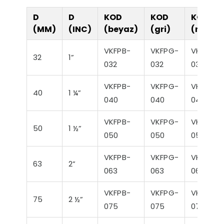
D
D
KOD
KOD
KOD
(MM)
(INC)
(beyaz)
(gri)
(mavi)
VKFPB-
VKFPG-
VKFPM-
32
1”
032
032
032
VKFPB-
VKFPG-
VKFPM-
40
1 ¼”
040
040
040
VKFPB-
VKFPG-
VKFPM-
50
1 ½”
050
050
050
VKFPB-
VKFPG-
VKFPM-
63
2”
063
063
063
VKFPB-
VKFPG-
VKFPM-
75
2 ½”
075
075
075