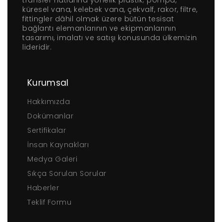
transfer hatlarına yönelik plastik; pompa,
küresel vana, kelebek vana, çekvalf, rakor, filtre,
fittingler dâhil olmak üzere bütün tesisat
bağlantı elemanlarının ve ekipmanlarının
tasarımı, imalatı ve satışı konusunda ülkemizin
lideridir.
Kurumsal
Hakkımızda
Dokümanlar
Sertifikalar
İnsan Kaynakları
Medya Galeri
Sıkça Sorulan Sorular
Haberler
Teklif Formu