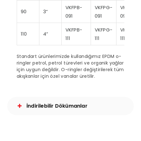
VKFPB-
VKFPG-
VKFPM-
90
3”
091
091
091
VKFPB-
VKFPG-
VKFPM-
110
4”
111
111
111
Standart ürünlerimizde kullandığımız EPDM o-
ringler petrol, petrol türevleri ve organik yağlar
için uygun değildir. O-ringler değiştirilerek tüm
akışkanlar için özel vanalar üretilir.
İndirilebilir Dökümanlar