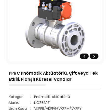
PPRC Pnömatik Aktüatörlü, Çift veya Tek
Etkili, Flanşlı Küresel Vanalar
Kategori
Pnömatik Aktüatörlü
Marka
NOZBART
Ürün Kodu
VKFPB/VKFPG/VKFPM/VKFPY