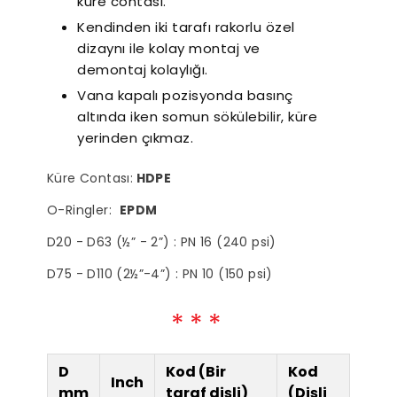
küre contası.
Kendinden iki tarafı rakorlu özel
dizaynı ile kolay montaj ve
demontaj kolaylığı.
Vana kapalı pozisyonda basınç
Süper Sessiz Nozbart
Fil
Pompalar
Dik
altında iken somun sökülebilir, küre
Gere
yerinden çıkmaz.
Küre Contası:
HDPE
O-Ringler:
EPDM
D20 - D63 (½” - 2”) : PN 16 (240 psi)
D75 - D110 (2½”-4”) : PN 10 (150 psi)
D
Kod (Bir
Kod
Inch
mm
taraf dişli)
(Dişli