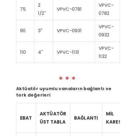
2
VPVC-
75
VPVC-0781
1/2''
0782
VPVC-
90
3''
VPVC-0931
0932
VPVC-
110
4''
VPVC-1131
1132
Aktüatör uyumlu vanaların bağlantı ve
tork değerleri
V
AKTÜATÖR
MİL
EBAT
BAĞLANTI
T
ÜST TABLA
KARESİ
N