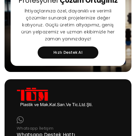
Profesyonel
Çözüm Ortağınız
İhtiyaçlarınıza özel, dayanıklı ve verimli
çözümler sunarak projelerinize değer
katıyoruz. Güçlü üretim altyapımız, geniş
ürün yelpazemiz ve uzman ekibimizle her
zaman yanınızdayız!
Hızlı Destek Al
Whatsapp İletişim
Whatsapp Destek Hattı