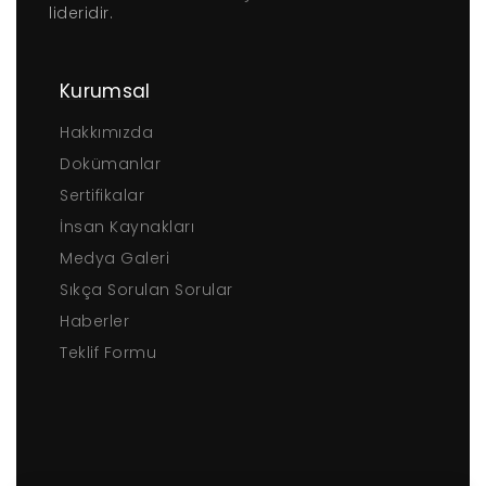
lideridir.
Kurumsal
Hakkımızda
Dokümanlar
Sertifikalar
İnsan Kaynakları
Medya Galeri
Sıkça Sorulan Sorular
Haberler
Teklif Formu