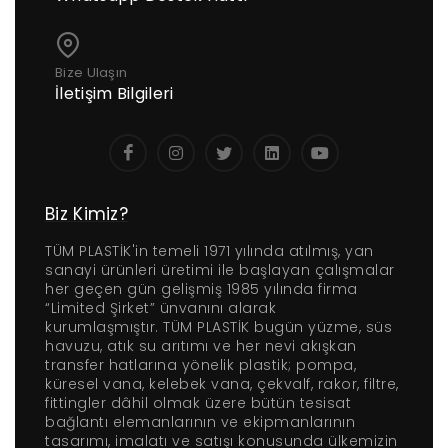
Bize Ulaşın
İletişim Bilgileri
r Sessiz Nozbart
Filtre Seçiminde
Havuz
Pompalar
Dikkat Edilmesi
Rehbe
Gereken Hususlar
Yapıl
K
Biz Kimiz?
TÜM PLASTİK'in temeli 1971 yılında atılmış, yan
sanayi ürünleri üretimi ile başlayan çalışmalar
her geçen gün gelişmiş 1985 yılında firma
“Limited Şirket” ünvanını alarak
kurumlaşmıştır. TÜM PLASTİK bugün yüzme, süs
havuzu, atık su arıtımı ve her nevi akışkan
transfer hatlarına yönelik plastik; pompa,
küresel vana, kelebek vana, çekvalf, rakor, filtre,
fittingler dâhil olmak üzere bütün tesisat
bağlantı elemanlarının ve ekipmanlarının
tasarımı, imalatı ve satışı konusunda ülkemizin