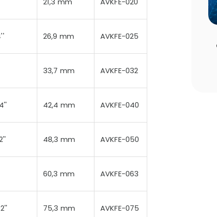
'
21,3 mm
AVKFE-020
''
26,9 mm
AVKFE-025
 Edilmesi
Havuz Sezon Açılışı Rehberi: Yaz
ar
Öncesi Yapılması Gereken 10 Kritik
Adım
33,7 mm
AVKFE-032
4''
42,4 mm
AVKFE-040
2''
48,3 mm
AVKFE-050
60,3 mm
AVKFE-063
2''
75,3 mm
AVKFE-075