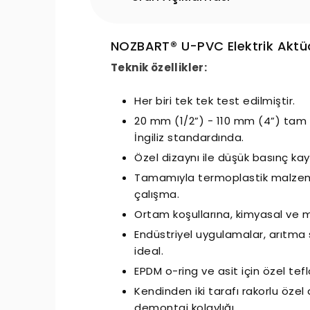
NOZBART® U-PVC Elektrik Aktüat
Teknik özellikler:
Her biri tek tek test edilmiştir.
20 mm (1/2”) - 110 mm (4”) tam 
İngiliz standardında.
Özel dizaynı ile düşük basınç kay
Tamamıyla termoplastik malzem
çalışma.
Ortam koşullarına, kimyasal ve 
Endüstriyel uygulamalar, arıtma 
ideal.
EPDM o-ring ve asit için özel tef
Kendinden iki tarafı rakorlu özel
demontaj kolaylığı.