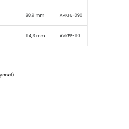
88,9 mm
AVKFE-090
114,3 mm
AVKFE-110
yonel).