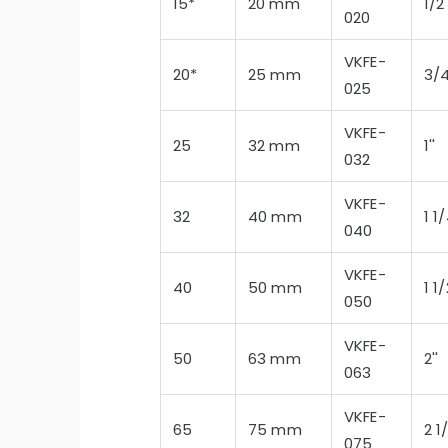
15*
20 mm
1/2'
020
VKFE-
20*
25 mm
3/4
essiz Nozbart Pompalar
Filtre Seçiminde Dikkat
025
Gereken Hususl
VKFE-
25
32 mm
1''
032
VKFE-
32
40 mm
1 1/
040
VKFE-
40
50 mm
1 1/
050
VKFE-
50
63 mm
2''
063
VKFE-
65
75 mm
2 1/
075