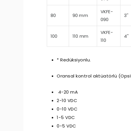
VKFE-
80
90 mm
3''
090
VKFE-
100
110 mm
4''
110
* Redüksiyonlu.
Oransal kontrol aktüatörlü (Opsi
4-20 mA
2-10 VDC
0-10 VDC
1-5 VDC
0-5 VDC